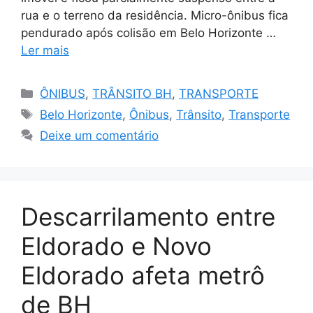
rua e o terreno da residência. Micro-ônibus fica
pendurado após colisão em Belo Horizonte …
Ler mais
Categorias
ÔNIBUS
,
TRÂNSITO BH
,
TRANSPORTE
Tags
Belo Horizonte
,
Ônibus
,
Trânsito
,
Transporte
Deixe um comentário
Descarrilamento entre
Eldorado e Novo
Eldorado afeta metrô
de BH