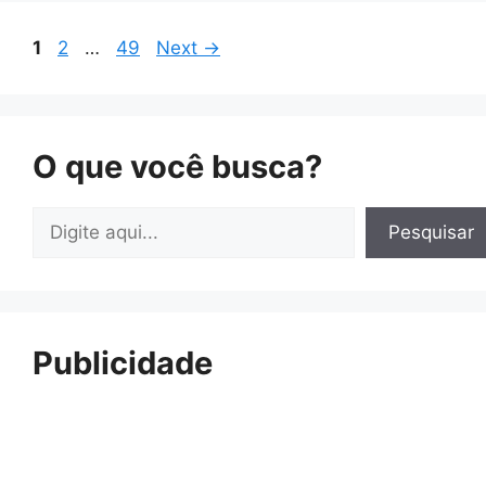
Page
Page
Page
1
2
…
49
Next
→
O que você busca?
Pesquisar
Pesquisar
Publicidade