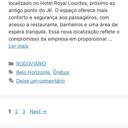
localizado no Hotel Royal Lourdes, próximo ao
antigo ponto do JK. O espaço oferece mais
conforto e segurança aos passageiros, com
acesso a restaurante, banheiros e uma área de
espera tranquila. Essa nova localização reflete o
compromisso da empresa em proporcionar …
Ler mais
Categorias
RODOVIÁRIO
Tags
Belo Horizonte
,
Ônibus
Deixe um comentário
Page
Page
Page
1
2
3
Next
→