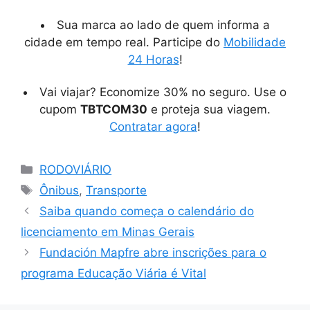
Sua marca ao lado de quem informa a
cidade em tempo real. Participe do
Mobilidade
24 Horas
!
Vai viajar? Economize 30% no seguro. Use o
cupom
TBTCOM30
e proteja sua viagem.
Contratar agora
!
Categorias
RODOVIÁRIO
Tags
Ônibus
,
Transporte
Saiba quando começa o calendário do
licenciamento em Minas Gerais
Fundación Mapfre abre inscrições para o
programa Educação Viária é Vital