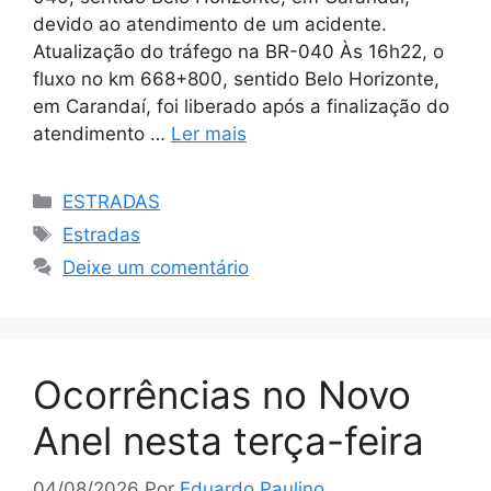
devido ao atendimento de um acidente.
Atualização do tráfego na BR-040 Às 16h22, o
fluxo no km 668+800, sentido Belo Horizonte,
em Carandaí, foi liberado após a finalização do
atendimento …
Ler mais
Categorias
ESTRADAS
Tags
Estradas
Deixe um comentário
Ocorrências no Novo
Anel nesta terça-feira
04/08/2026
Por
Eduardo Paulino