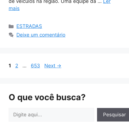
de veículos na região. Uma equipe da …
Ler
mais
Categorias
ESTRADAS
Deixe um comentário
Page
Page
Page
1
2
…
653
Next
→
O que você busca?
Pesquisar
Pesquisar