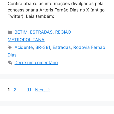
Confira abaixo as informações divulgadas pela
concessionária Arteris Fernão Dias no X (antigo
Twitter). Leia também:
Categorias
BETIM
,
ESTRADAS
,
REGIÃO
METROPOLITANA
Tags
Acidente
,
BR-381
,
Estradas
,
Rodovia Fernão
Dias
Deixe um comentário
Page
Page
Page
1
2
…
11
Next
→