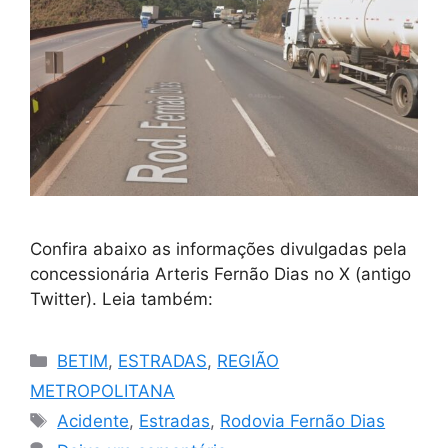
Confira abaixo as informações divulgadas pela
concessionária Arteris Fernão Dias no X (antigo
Twitter). Leia também:
Categorias
BETIM
,
ESTRADAS
,
REGIÃO
METROPOLITANA
Tags
Acidente
,
Estradas
,
Rodovia Fernão Dias