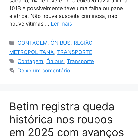
sábado, 14 de fevereiro. O coletivo fazia a linha
101B e possivelmente teve uma falha ou pane
elétrica. Não houve suspeita criminosa, não
houve vítimas …
Ler mais
Categorias
CONTAGEM
,
ÔNIBUS
,
REGIÃO
METROPOLITANA
,
TRANSPORTE
Tags
Contagem
,
Ônibus
,
Transporte
Deixe um comentário
Betim registra queda
histórica nos roubos
em 2025 com avanços