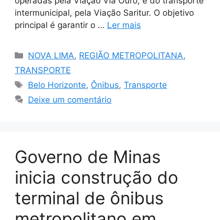
operadas pela Viação Via Ouro, e do transporte
intermunicipal, pela Viação Saritur. O objetivo
principal é garantir o …
Ler mais
Categorias
NOVA LIMA
,
REGIÃO METROPOLITANA
,
TRANSPORTE
Tags
Belo Horizonte
,
Ônibus
,
Transporte
Deixe um comentário
Governo de Minas
inicia construção do
terminal de ônibus
metropolitano em