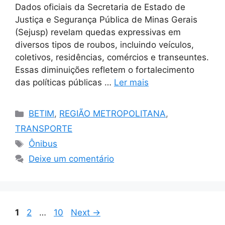
Dados oficiais da Secretaria de Estado de
Justiça e Segurança Pública de Minas Gerais
(Sejusp) revelam quedas expressivas em
diversos tipos de roubos, incluindo veículos,
coletivos, residências, comércios e transeuntes.
Essas diminuições refletem o fortalecimento
das políticas públicas …
Ler mais
Categorias
BETIM
,
REGIÃO METROPOLITANA
,
TRANSPORTE
Tags
Ônibus
Deixe um comentário
Page
Page
Page
1
2
…
10
Next
→