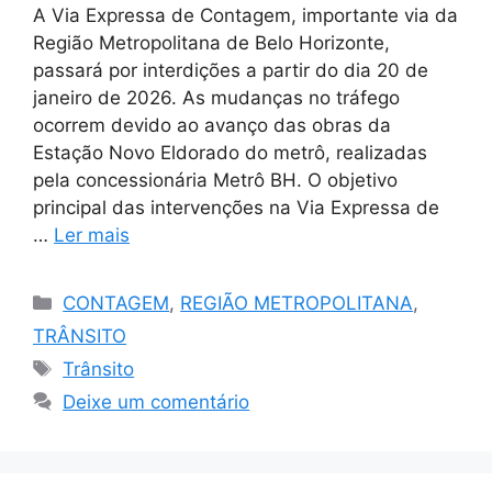
A Via Expressa de Contagem, importante via da
Região Metropolitana de Belo Horizonte,
passará por interdições a partir do dia 20 de
janeiro de 2026. As mudanças no tráfego
ocorrem devido ao avanço das obras da
Estação Novo Eldorado do metrô, realizadas
pela concessionária Metrô BH. O objetivo
principal das intervenções na Via Expressa de
…
Ler mais
Categorias
CONTAGEM
,
REGIÃO METROPOLITANA
,
TRÂNSITO
Tags
Trânsito
Deixe um comentário