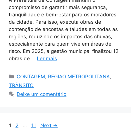
A Prefeitura de Contagem mantém o
compromisso de garantir mais segurança,
tranquilidade e bem-estar para os moradores
da cidade. Para isso, executa obras de
contenção de encostas e taludes em todas as
regiões, reduzindo os impactos das chuvas,
especialmente para quem vive em áreas de
risco. Em 2025, a gestão municipal finalizou 12
obras de …
Ler mais
Categorias
CONTAGEM
,
REGIÃO METROPOLITANA
,
TRÂNSITO
Deixe um comentário
Page
Page
Page
1
2
…
11
Next
→