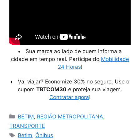
Sua marca ao lado de quem informa a
cidade em tempo real. Participe do
Mobilidade
24 Horas
!
Vai viajar? Economize 30% no seguro. Use o
cupom
TBTCOM30
e proteja sua viagem.
Contratar agora
!
Categorias
BETIM
,
REGIÃO METROPOLITANA
,
TRANSPORTE
Tags
Betim
,
Ônibus