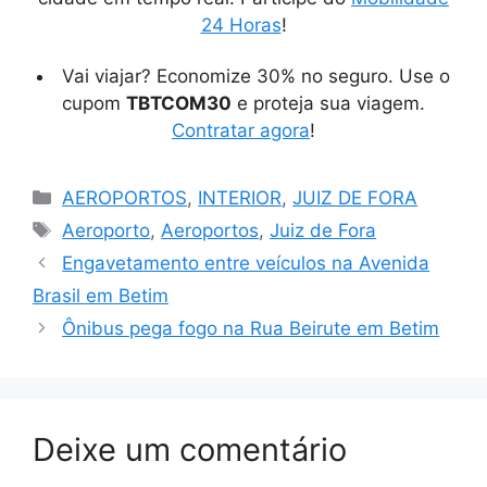
24 Horas
!
Vai viajar? Economize 30% no seguro. Use o
cupom
TBTCOM30
e proteja sua viagem.
Contratar agora
!
Categorias
AEROPORTOS
,
INTERIOR
,
JUIZ DE FORA
Tags
Aeroporto
,
Aeroportos
,
Juiz de Fora
Engavetamento entre veículos na Avenida
Brasil em Betim
Ônibus pega fogo na Rua Beirute em Betim
Deixe um comentário