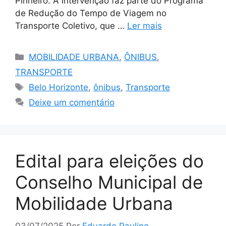
Pinheiro. A intervenção faz parte do Programa
de Redução do Tempo de Viagem no
Transporte Coletivo, que …
Ler mais
Categorias
MOBILIDADE URBANA
,
ÔNIBUS
,
TRANSPORTE
Tags
Belo Horizonte
,
ônibus
,
Transporte
Deixe um comentário
Edital para eleições do
Conselho Municipal de
Mobilidade Urbana
03/07/2025
Por
Eduardo Paulino