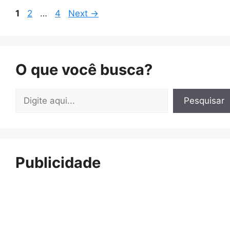
Page
Page
Page
1
2
…
4
Next
→
O que você busca?
Pesquisar
Pesquisar
Publicidade