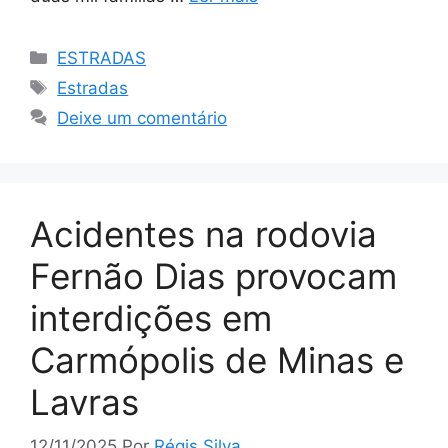
Categorias
ESTRADAS
Tags
Estradas
Deixe um comentário
Acidentes na rodovia
Fernão Dias provocam
interdições em
Carmópolis de Minas e
Lavras
12/11/2025
Por
Régis Silva