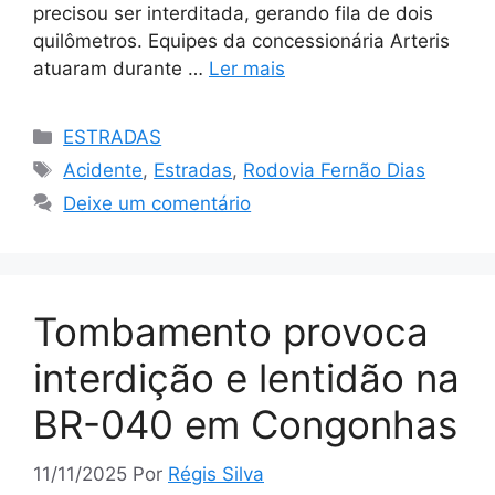
precisou ser interditada, gerando fila de dois
quilômetros. Equipes da concessionária Arteris
atuaram durante …
Ler mais
Categorias
ESTRADAS
Tags
Acidente
,
Estradas
,
Rodovia Fernão Dias
Deixe um comentário
Tombamento provoca
interdição e lentidão na
BR-040 em Congonhas
11/11/2025
Por
Régis Silva