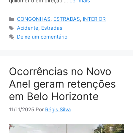
quilômetro em direção …
Ler mais
Categorias
CONGONHAS
,
ESTRADAS
,
INTERIOR
Tags
Acidente
,
Estradas
Deixe um comentário
Ocorrências no Novo
Anel geram retenções
em Belo Horizonte
11/11/2025
Por
Régis Silva