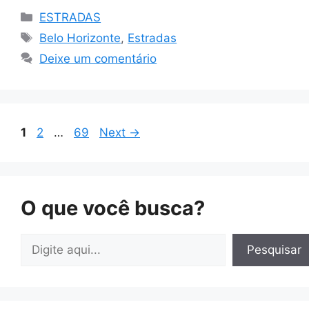
Categorias
ESTRADAS
Tags
Belo Horizonte
,
Estradas
Deixe um comentário
Page
Page
Page
1
2
…
69
Next
→
O que você busca?
Pesquisar
Pesquisar