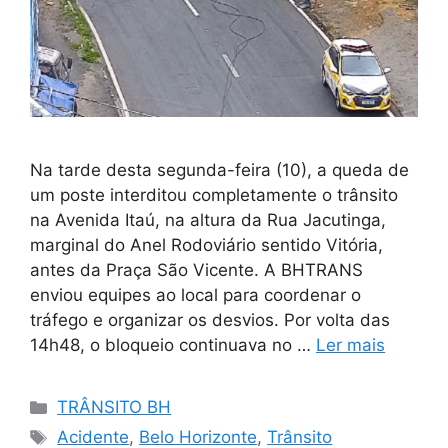
Na tarde desta segunda-feira (10), a queda de
um poste interditou completamente o trânsito
na Avenida Itaú, na altura da Rua Jacutinga,
marginal do Anel Rodoviário sentido Vitória,
antes da Praça São Vicente. A BHTRANS
enviou equipes ao local para coordenar o
tráfego e organizar os desvios. Por volta das
14h48, o bloqueio continuava no …
Ler mais
Categorias
TRÂNSITO BH
Tags
Acidente
,
Belo Horizonte
,
Trânsito