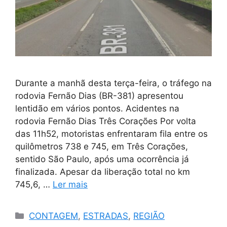
Durante a manhã desta terça-feira, o tráfego na
rodovia Fernão Dias (BR-381) apresentou
lentidão em vários pontos. Acidentes na
rodovia Fernão Dias Três Corações Por volta
das 11h52, motoristas enfrentaram fila entre os
quilômetros 738 e 745, em Três Corações,
sentido São Paulo, após uma ocorrência já
finalizada. Apesar da liberação total no km
745,6, …
Ler mais
Categorias
CONTAGEM
,
ESTRADAS
,
REGIÃO