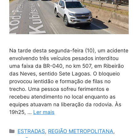
Na tarde desta segunda-feira (10), um acidente
envolvendo três veículos pesados interditou
uma faixa da BR-040, no km 507, em Ribeirão
das Neves, sentido Sete Lagoas. O bloqueio
provocou lentidão e formação de filas no
trecho. Uma pessoa sofreu ferimentos e
recebeu atendimento no local enquanto as
equipes atuavam na liberação da rodovia. Às
19h25, …
Ler mais
Categorias
ESTRADAS
,
REGIÃO METROPOLITANA
,