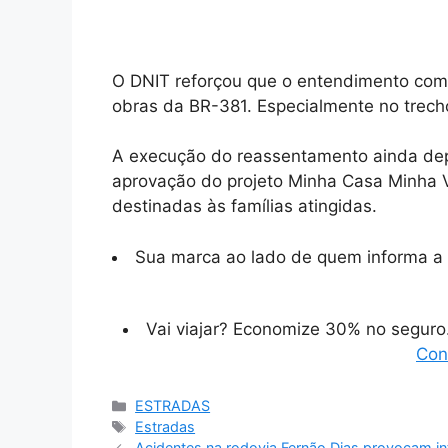
O DNIT reforçou que o entendimento com 
obras da BR-381. Especialmente no trecho
A execução do reassentamento ainda dep
aprovação do projeto Minha Casa Minha 
destinadas às famílias atingidas.
Sua marca ao lado de quem informa a 
Vai viajar? Economize 30% no segur
Con
Categorias
ESTRADAS
Tags
Estradas
Acidentes na rodovia Fernão Dias provocam i