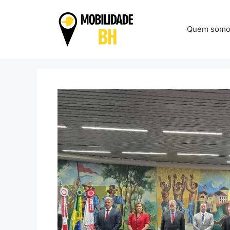
Pular
para
Quem somo
o
conteúdo