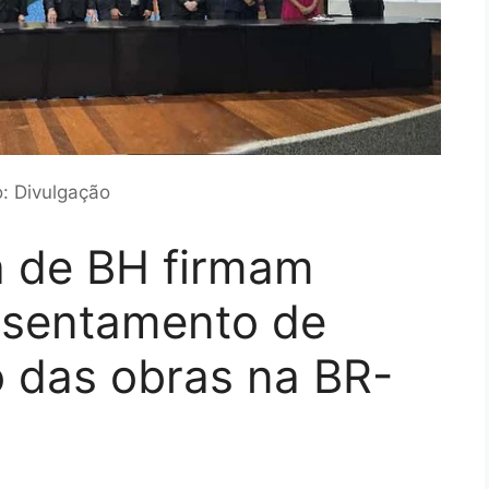
o: Divulgação
a de BH firmam
ssentamento de
o das obras na BR-