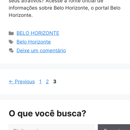
seus atrativos? Acesse a fonte oficial de
informações sobre Belo Horizonte, o portal Belo
Horizonte.
Categorias
BELO HORIZONTE
Tags
Belo Horizonte
Deixe um comentário
Page
Page
Page
←
Previous
1
2
3
O que você busca?
Pesquisar