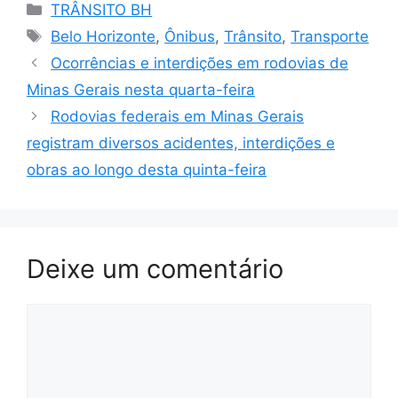
Categorias
TRÂNSITO BH
Tags
Belo Horizonte
,
Ônibus
,
Trânsito
,
Transporte
Ocorrências e interdições em rodovias de
Minas Gerais nesta quarta-feira
Rodovias federais em Minas Gerais
registram diversos acidentes, interdições e
obras ao longo desta quinta-feira
Deixe um comentário
Comentário