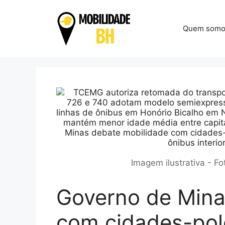
Pular
para
Quem somo
o
conteúdo
Imagem ilustrativa - F
Governo de Mina
com cidades-pol