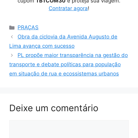
cupom
TBTCOM30
e proteja sua viagem.
Contratar agora
!
Categorias
PRAÇAS
Obra da ciclovia da Avenida Augusto de
Lima avança com sucesso
PL propõe maior transparência na gestão do
transporte e debate políticas para população
em situação de rua e ecossistemas urbanos
Deixe um comentário
Comentário