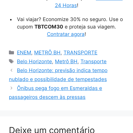
24 Horas
!
Vai viajar? Economize 30% no seguro. Use o
cupom
TBTCOM30
e proteja sua viagem.
Contratar agora
!
Categorias
ENEM
,
METRÔ BH
,
TRANSPORTE
Tags
Belo Horizonte
,
Metrô BH
,
Transporte
Belo Horizonte: previsão indica tempo
nublado e possibilidade de tempestades
Ônibus pega fogo em Esmeraldas e
passageiros descem às pressas
Deixe um comentário