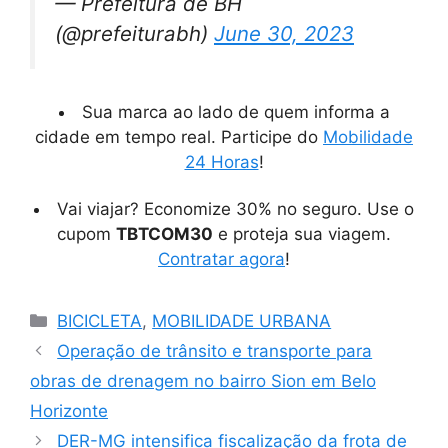
— Prefeitura de BH
(@prefeiturabh)
June 30, 2023
Sua marca ao lado de quem informa a
cidade em tempo real. Participe do
Mobilidade
24 Horas
!
Vai viajar? Economize 30% no seguro. Use o
cupom
TBTCOM30
e proteja sua viagem.
Contratar agora
!
Categorias
BICICLETA
,
MOBILIDADE URBANA
Operação de trânsito e transporte para
obras de drenagem no bairro Sion em Belo
Horizonte
DER-MG intensifica fiscalização da frota de