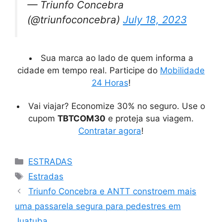
— Triunfo Concebra
(@triunfoconcebra)
July 18, 2023
Sua marca ao lado de quem informa a
cidade em tempo real. Participe do
Mobilidade
24 Horas
!
Vai viajar? Economize 30% no seguro. Use o
cupom
TBTCOM30
e proteja sua viagem.
Contratar agora
!
Categorias
ESTRADAS
Tags
Estradas
Triunfo Concebra e ANTT constroem mais
uma passarela segura para pedestres em
Juatuba