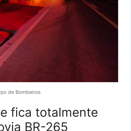
rpo de Bombeiros
e fica totalmente
dovia BR-265