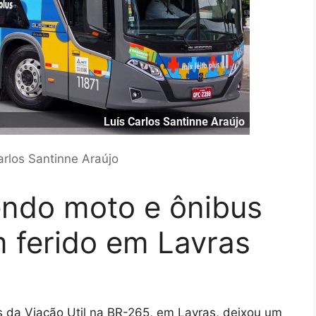
arlos Santinne Araújo
endo moto e ônibus
 ferido em Lavras
 da Viação Util na BR-265, em Lavras, deixou um