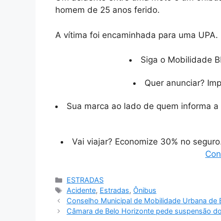
homem de 25 anos ferido.
A vítima foi encaminhada para uma UPA. 
Siga o Mobilidade B
Quer anunciar? Im
Sua marca ao lado de quem informa a 
Vai viajar? Economize 30% no segur
Con
Categorias
ESTRADAS
Tags
Acidente
,
Estradas
,
Ônibus
Conselho Municipal de Mobilidade Urbana de B
Câmara de Belo Horizonte pede suspensão do c