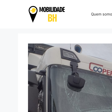
Pular
para
Quem somo
o
conteúdo