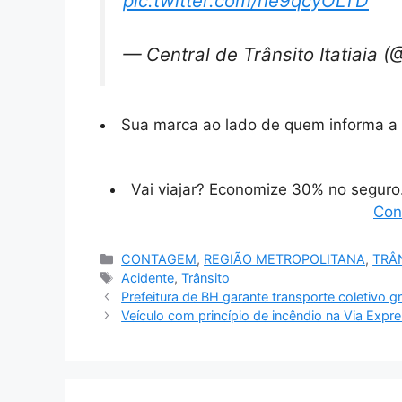
pic.twitter.com/ne9qcyOLTD
— Central de Trânsito Itatiaia (
Sua marca ao lado de quem informa a 
Vai viajar? Economize 30% no segur
Con
Categorias
CONTAGEM
,
REGIÃO METROPOLITANA
,
TRÂ
Tags
Acidente
,
Trânsito
Prefeitura de BH garante transporte coletivo g
Veículo com princípio de incêndio na Via Exp