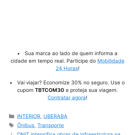
Sua marca ao lado de quem informa a
cidade em tempo real. Participe do
Mobilidade
24 Horas
!
Vai viajar? Economize 30% no seguro. Use o
cupom
TBTCOM30
e proteja sua viagem.
Contratar agora
!
Categorias
INTERIOR
,
UBERABA
Tags
Ônibus
,
Transporte
DNIT intensifica obras de infraestrutura na