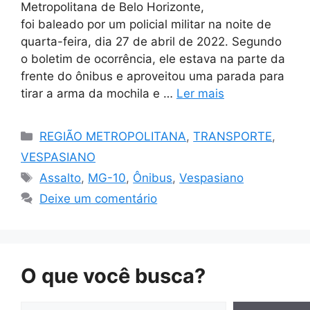
Metropolitana de Belo Horizonte,
foi baleado por um policial militar na noite de
quarta-feira, dia 27 de abril de 2022. Segundo
o boletim de ocorrência, ele estava na parte da
frente do ônibus e aproveitou uma parada para
tirar a arma da mochila e …
Ler mais
Categorias
REGIÃO METROPOLITANA
,
TRANSPORTE
,
VESPASIANO
Tags
Assalto
,
MG-10
,
Ônibus
,
Vespasiano
Deixe um comentário
O que você busca?
Pesquisar