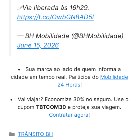
✅Via liberada às 16h29.
https://t.co/OwbGN8AD5I
— BH Mobilidade (@BHMobilidade)
June 15, 2026
Sua marca ao lado de quem informa a
cidade em tempo real. Participe do
Mobilidade
24 Horas
!
Vai viajar? Economize 30% no seguro. Use o
cupom
TBTCOM30
e proteja sua viagem.
Contratar agora
!
Categorias
TRÂNSITO BH