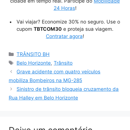
cidade em tempo real. Participe do
Mobilidade
24 Horas
!
Vai viajar? Economize 30% no seguro. Use o
cupom
TBTCOM30
e proteja sua viagem.
Contratar agora
!
Categorias
TRÂNSITO BH
Tags
Belo Horizonte
,
Trânsito
Grave acidente com quatro veículos
mobiliza Bombeiros na MG-285
Sinistro de trânsito bloqueia cruzamento da
Rua Halley em Belo Horizonte