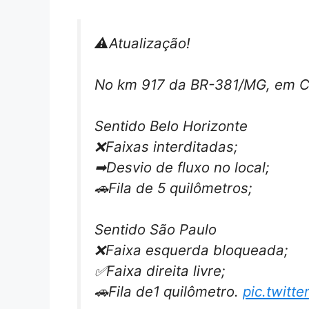
⚠️Atualização!
No km 917 da BR-381/MG, em Ca
Sentido Belo Horizonte
❌Faixas interditadas;
➡Desvio de fluxo no local;
🚗Fila de 5 quilômetros;
Sentido São Paulo
❌Faixa esquerda bloqueada;
✅Faixa direita livre;
🚗Fila de1 quilômetro.
pic.twitt