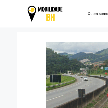
Pular
para
Quem somo
o
conteúdo