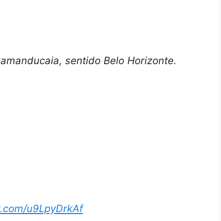
manducaia, sentido Belo Horizonte.
er.com/u9LpyDrkAf