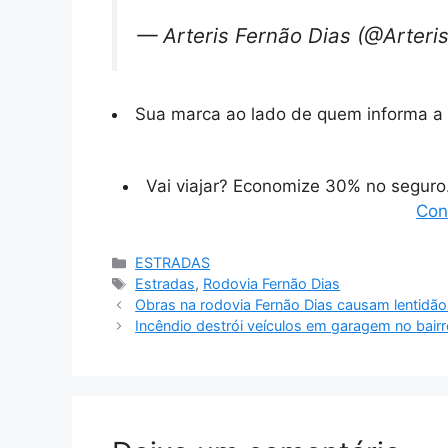
— Arteris Fernão Dias (@Arter
Sua marca ao lado de quem informa a 
Vai viajar? Economize 30% no segur
Con
Categorias
ESTRADAS
Tags
Estradas
,
Rodovia Fernão Dias
Obras na rodovia Fernão Dias causam lentidã
Incêndio destrói veículos em garagem no bair