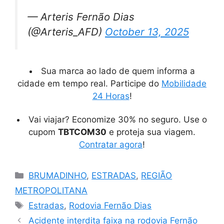
— Arteris Fernão Dias
(@Arteris_AFD)
October 13, 2025
Sua marca ao lado de quem informa a
cidade em tempo real. Participe do
Mobilidade
24 Horas
!
Vai viajar? Economize 30% no seguro. Use o
cupom
TBTCOM30
e proteja sua viagem.
Contratar agora
!
Categorias
BRUMADINHO
,
ESTRADAS
,
REGIÃO
METROPOLITANA
Tags
Estradas
,
Rodovia Fernão Dias
Acidente interdita faixa na rodovia Fernão