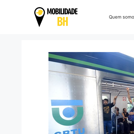
Pular
para
Quem somo
o
conteúdo