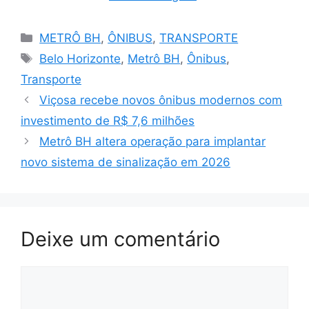
Categorias
METRÔ BH
,
ÔNIBUS
,
TRANSPORTE
Tags
Belo Horizonte
,
Metrô BH
,
Ônibus
,
Transporte
Viçosa recebe novos ônibus modernos com
investimento de R$ 7,6 milhões
Metrô BH altera operação para implantar
novo sistema de sinalização em 2026
Deixe um comentário
Comentário