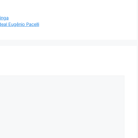
tinga
eal Eugênio Pacelli