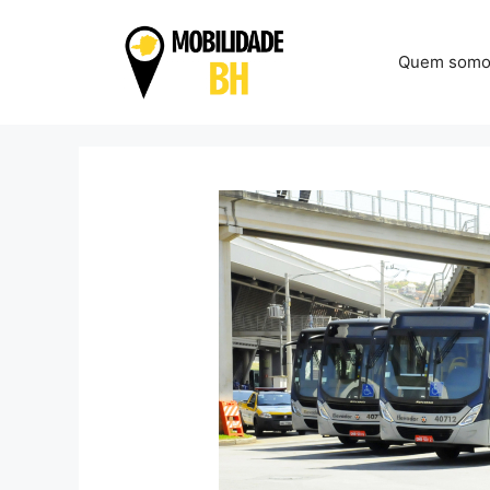
Pular
para
Quem somo
o
conteúdo