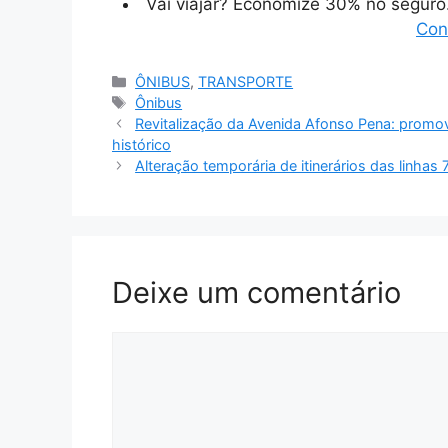
Vai viajar? Economize 30% no segur
Con
Categorias
ÔNIBUS
,
TRANSPORTE
Tags
Ônibus
Revitalização da Avenida Afonso Pena: promo
histórico
Alteração temporária de itinerários das linha
Deixe um comentário
Comentário