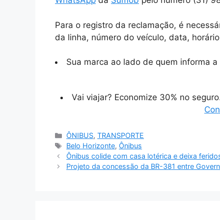
WhatsApp
da
Sumob
pelo número (31) 9
Para o registro da reclamação, é necess
da linha, número do veículo, data, horári
Sua marca ao lado de quem informa a 
Vai viajar? Economize 30% no segur
Con
Categorias
ÔNIBUS
,
TRANSPORTE
Tags
Belo Horizonte
,
Ônibus
Ônibus colide com casa lotérica e deixa ferid
Projeto da concessão da BR-381 entre Gover