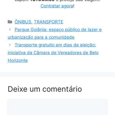
Contratar agora
!
Categorias
ÔNIBUS
,
TRANSPORTE
Parque Goiânia: espaço público de lazer e
urbanização para a comunidade
Transporte gratuito em dias de eleição:
iniciativa da Câmara de Vereadores de Belo
Horizonte
Deixe um comentário
Comentário