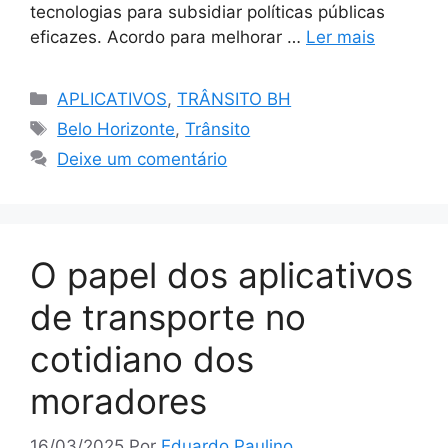
tecnologias para subsidiar políticas públicas
eficazes. Acordo para melhorar …
Ler mais
Categorias
APLICATIVOS
,
TRÂNSITO BH
Tags
Belo Horizonte
,
Trânsito
Deixe um comentário
O papel dos aplicativos
de transporte no
cotidiano dos
moradores
16/03/2025
Por
Eduardo Paulino