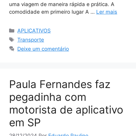
uma viagem de maneira rápida e prática. A
comodidade em primeiro lugar A …
Ler mais
Categorias
APLICATIVOS
Tags
Transporte
Deixe um comentário
Paula Fernandes faz
pegadinha com
motorista de aplicativo
em SP
28/12/2024
Por
Eduardo Paulino