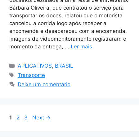
docinhos destinada a uma festa de aniversário.
Bárbara Oliveira, que contratou o serviço para
transportar os doces, relatou que o motorista
cancelou a corrida logo após receber a
encomenda e desapareceu com a encomenda.
Imagens de videomonitoramento registraram o
momento da entrega, …
Ler mais
Categorias
APLICATIVOS
,
BRASIL
Tags
Transporte
Deixe um comentário
Page
Page
Page
1
2
3
Next
→