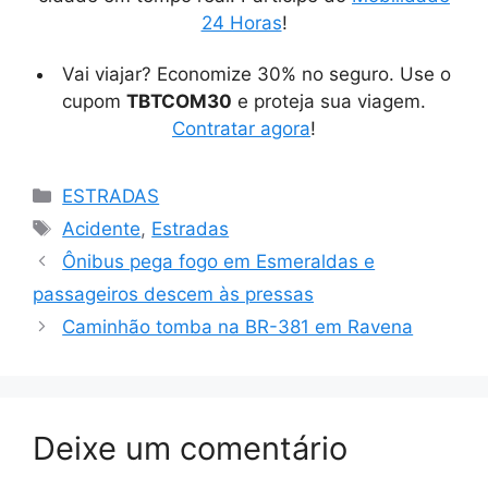
24 Horas
!
Vai viajar? Economize 30% no seguro. Use o
cupom
TBTCOM30
e proteja sua viagem.
Contratar agora
!
Categorias
ESTRADAS
Tags
Acidente
,
Estradas
Ônibus pega fogo em Esmeraldas e
passageiros descem às pressas
Caminhão tomba na BR-381 em Ravena
Deixe um comentário