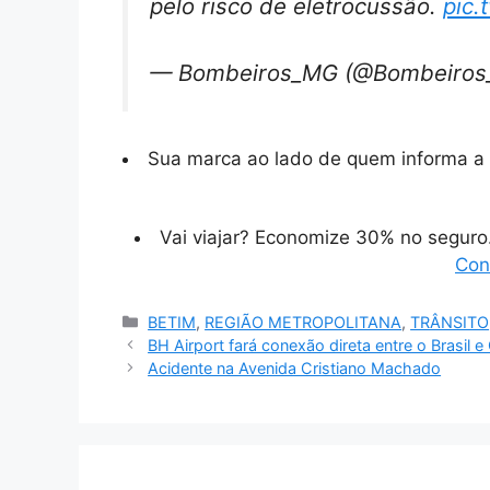
pelo risco de eletrocussão.
pic.
— Bombeiros_MG (@Bombeiro
Sua marca ao lado de quem informa a 
Vai viajar? Economize 30% no segur
Con
Categorias
BETIM
,
REGIÃO METROPOLITANA
,
TRÂNSITO
BH Airport fará conexão direta entre o Brasil 
Acidente na Avenida Cristiano Machado