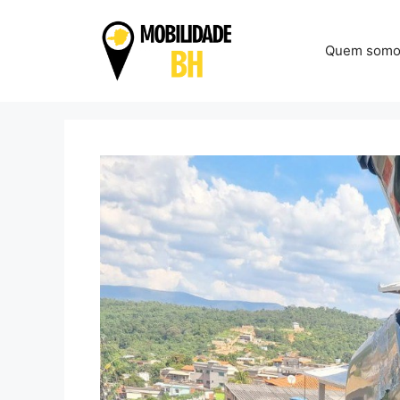
Pular
para
Quem somo
o
conteúdo