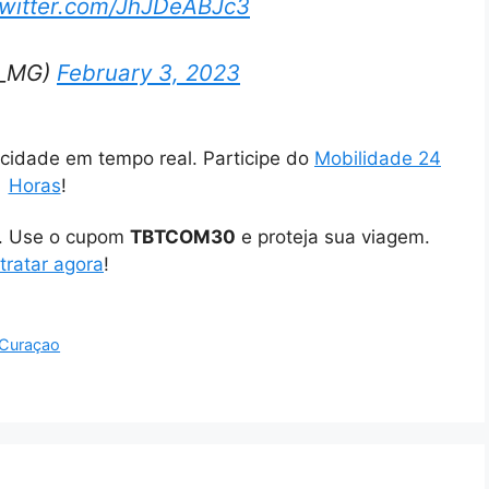
twitter.com/JhJDeABJc3
s_MG)
February 3, 2023
cidade em tempo real. Participe do
Mobilidade 24
Horas
!
o. Use o cupom
TBTCOM30
e proteja sua viagem.
tratar agora
!
e Curaçao