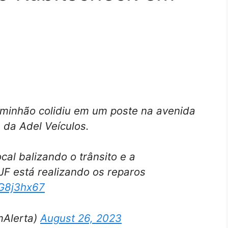
inhão colidiu em um poste na avenida
a da Adel Veículos.
cal balizando o trânsito e a
F está realizando os reparos
zG8j3hx67
mAlerta)
August 26, 2023