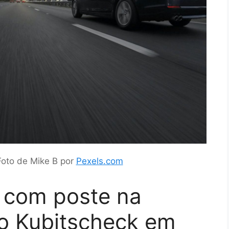
 Foto de Mike B por
Pexels.com
 com poste na
no Kubitscheck em