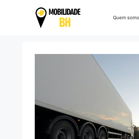
Pular
para
Quem somo
o
conteúdo