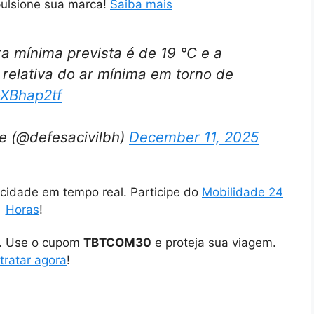
pulsione sua marca!
Saiba mais
ra mínima prevista é de 19 °C e a
relativa do ar mínima em torno de
oXBhap2tf
te (@defesacivilbh)
December 11, 2025
cidade em tempo real. Participe do
Mobilidade 24
Horas
!
o. Use o cupom
TBTCOM30
e proteja sua viagem.
tratar agora
!