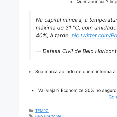
Quer anunciar? Im
Na capital mineira, a temperatu
máxima de 31 °C, com umidade 
40%, à tarde.
pic.twitter.com/P
— Defesa Civil de Belo Horizon
Sua marca ao lado de quem informa a 
Vai viajar? Economize 30% no segur
Con
Categorias
TEMPO
Tags
Belo Horizonte