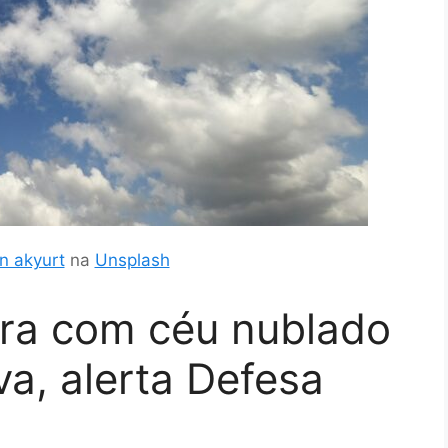
n akyurt
na
Unsplash
ira com céu nublado
a, alerta Defesa