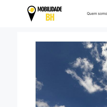
Pular
para
Quem somo
o
conteúdo