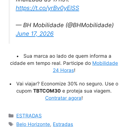
https://t.co/yrBv0yEISS
— BH Mobilidade (@BHMobilidade)
June 17, 2026
Sua marca ao lado de quem informa a
cidade em tempo real. Participe do
Mobilidade
24 Horas
!
Vai viajar? Economize 30% no seguro. Use o
cupom
TBTCOM30
e proteja sua viagem.
Contratar agora
!
Categorias
ESTRADAS
Tags
Belo Horizonte
,
Estradas