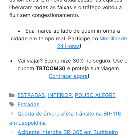
liberaram todas as faixas e o tráfego voltou a
fluir sem congestionamento.
Sua marca ao lado de quem informa a
cidade em tempo real. Participe do
Mobilidade
24 Horas
!
Vai viajar? Economize 30% no seguro. Use o
cupom
TBTCOM30
e proteja sua viagem.
Contratar agora
!
Categorias
ESTRADAS
,
INTERIOR
,
POUSO ALEGRE
Tags
Estradas
Queda de árvore afeta trânsito na BR-116
em Leopoldina
Acidente interdita BR-365 em Buritizeiro