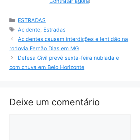
Contratar agora
!
Categorias
ESTRADAS
Tags
Acidente
,
Estradas
Acidentes causam interdições e lentidão na
rodovia Fernão Dias em MG
Defesa Civil prevê sexta-feira nublada e
com chuva em Belo Horizonte
Deixe um comentário
Comentário