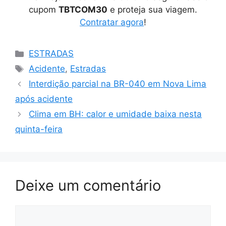
cupom
TBTCOM30
e proteja sua viagem.
Contratar agora
!
Categorias
ESTRADAS
Tags
Acidente
,
Estradas
Interdição parcial na BR-040 em Nova Lima
após acidente
Clima em BH: calor e umidade baixa nesta
quinta-feira
Deixe um comentário
Comentário