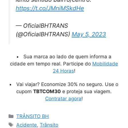
https://t.co/JMniMSkdHe
— OficialBHTRANS
(@OficialBHTRANS)
May 5, 2023
Sua marca ao lado de quem informa a
cidade em tempo real. Participe do
Mobilidade
24 Horas
!
Vai viajar? Economize 30% no seguro. Use o
cupom
TBTCOM30
e proteja sua viagem.
Contratar agora
!
Categorias
TRÂNSITO BH
Tags
Acidente
,
Trânsito