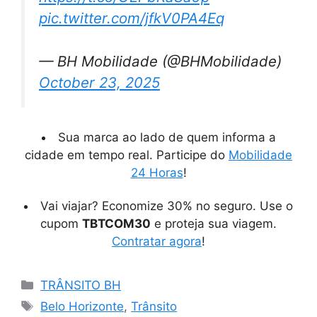
pic.twitter.com/jfkV0PA4Eq
— BH Mobilidade (@BHMobilidade)
October 23, 2025
Sua marca ao lado de quem informa a
cidade em tempo real. Participe do
Mobilidade
24 Horas
!
Vai viajar? Economize 30% no seguro. Use o
cupom
TBTCOM30
e proteja sua viagem.
Contratar agora
!
Categorias
TRÂNSITO BH
Tags
Belo Horizonte
,
Trânsito