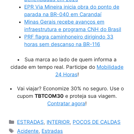
EPR Via Mineira inicia obra do ponto de
parada na BR-040 em Carandaí
Minas Gerais recebe avanços em
infraestrutura e programa CNH do Brasil
PRF flagra caminhoneiro dirigindo 33
horas sem descanso na BR-116
Sua marca ao lado de quem informa a
cidade em tempo real. Participe do
Mobilidade
24 Horas
!
Vai viajar? Economize 30% no seguro. Use o
cupom
TBTCOM30
e proteja sua viagem.
Contratar agora
!
Categorias
ESTRADAS
,
INTERIOR
,
POÇOS DE CALDAS
Tags
Acidente
,
Estradas