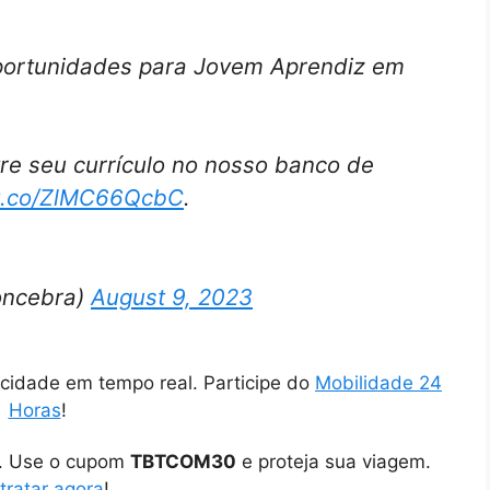
portunidades para Jovem Aprendiz em
re seu currículo no nosso banco de
/t.co/ZlMC66QcbC
.
oncebra)
August 9, 2023
cidade em tempo real. Participe do
Mobilidade 24
Horas
!
o. Use o cupom
TBTCOM30
e proteja sua viagem.
tratar agora
!