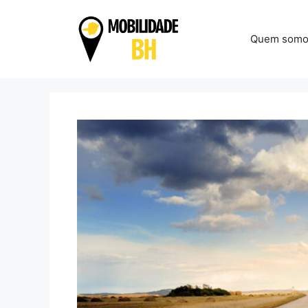
Pular
para
Quem somo
o
conteúdo