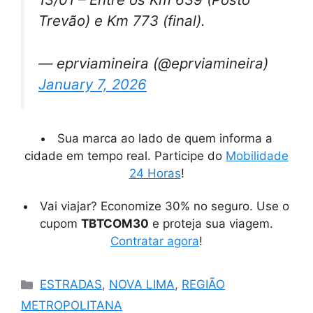
Trevão) e Km 773 (final).
— eprviamineira (@eprviamineira)
January 7, 2026
Sua marca ao lado de quem informa a
cidade em tempo real. Participe do
Mobilidade
24 Horas
!
Vai viajar? Economize 30% no seguro. Use o
cupom
TBTCOM30
e proteja sua viagem.
Contratar agora
!
Categorias
ESTRADAS
,
NOVA LIMA
,
REGIÃO
METROPOLITANA