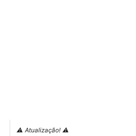
⚠️ Atualização! ⚠️