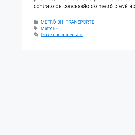
contrato de concessão do metrô prevê a
Categorias
METRÔ BH
,
TRANSPORTE
Tags
MetrôBH
Deixe um comentário