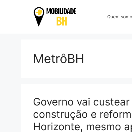
Pular
para
Quem somo
o
conteúdo
MetrôBH
Governo vai custea
construção e reform
Horizonte, mesmo ap